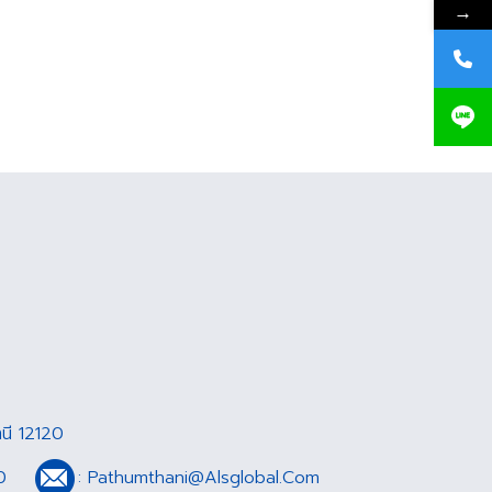
→
นี 12120
0
:
Pathumthani@Alsglobal.Com