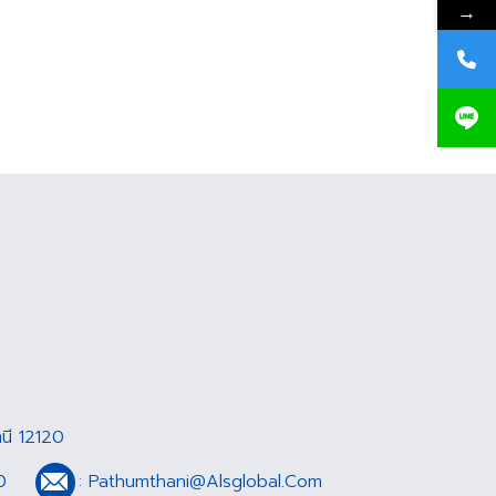
→
นี 12120
0
:
Pathumthani@Alsglobal.Com