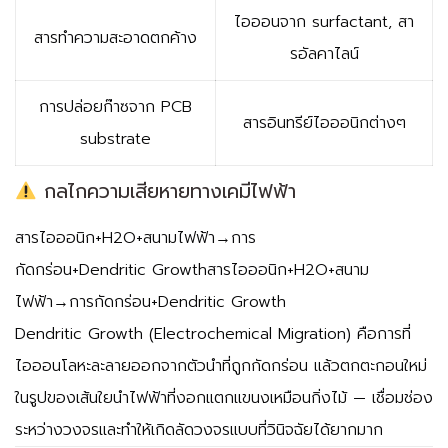
ไอออนจาก surfactant, สา
สารทำความสะอาดตกค้าง
รอัลคาไลน์
การปล่อยก๊าซจาก PCB
สารอินทรีย์ไอออนิกต่างๆ
substrate
กลไกความเสียหายทางเคมีไฟฟ้า
สารไอออนิก+H2O+สนามไฟฟ้า→การ
กัดกร่อน+Dendritic Growth
สารไอออนิก
+
H
2
O
+
สนาม
ไฟฟ้า
→
การกัดกร่อน
+
Dendritic Growth
Dendritic Growth (Electrochemical Migration)
คือการที่
ไอออนโลหะละลายออกจากตัวนำที่ถูกกัดกร่อน แล้วตกตะกอนใหม่
ในรูปของเส้นใยนำไฟฟ้าที่งอกแตกแขนงเหมือนกิ่งไม้ — เชื่อมช่อง
ระหว่างวงจรและทำให้เกิดลัดวงจรแบบที่วินิจฉัยได้ยากมาก