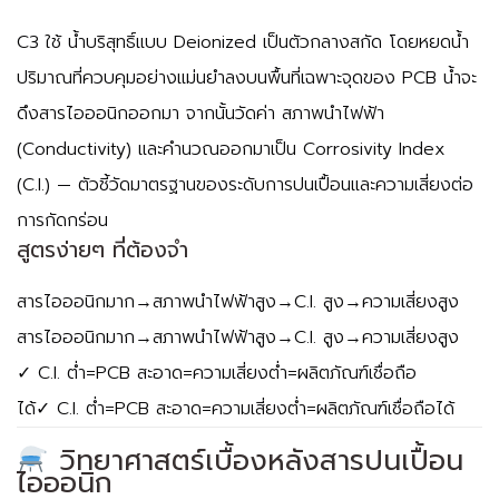
C3 ใช้
น้ำบริสุทธิ์แบบ Deionized
เป็นตัวกลางสกัด โดยหยดน้ำ
ปริมาณที่ควบคุมอย่างแม่นยำลงบนพื้นที่เฉพาะจุดของ PCB น้ำจะ
ดึงสารไอออนิกออกมา จากนั้นวัดค่า
สภาพนำไฟฟ้า
(Conductivity)
และคำนวณออกมาเป็น
Corrosivity Index
(C.I.)
— ตัวชี้วัดมาตรฐานของระดับการปนเปื้อนและความเสี่ยงต่อ
การกัดกร่อน
สูตรง่ายๆ ที่ต้องจำ
สารไอออนิกมาก→สภาพนำไฟฟ้าสูง→C.I. สูง→ความเสี่ยงสูง
สารไอออนิกมาก
→
สภาพนำไฟฟ้าสูง
→
C.I.
สูง
→
ความเสี่ยงสูง
✓ C.I. ต่ำ=PCB สะอาด=ความเสี่ยงต่ำ=ผลิตภัณฑ์เชื่อถือ
ได้
✓
C.I.
ต่ำ
=
PCB
สะอาด
=
ความเสี่ยงต่ำ
=
ผลิตภัณฑ์เชื่อถือได้
วิทยาศาสตร์เบื้องหลังสารปนเปื้อน
ไอออนิก