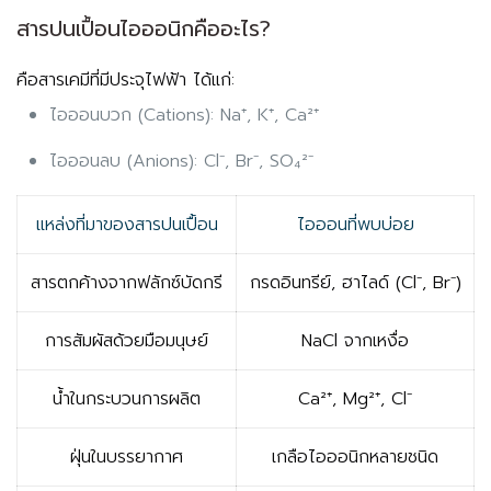
สารปนเปื้อนไอออนิกคืออะไร?
คือสารเคมีที่มีประจุไฟฟ้า ได้แก่:
ไอออนบวก (Cations):
Na⁺, K⁺, Ca²⁺
ไอออนลบ (Anions):
Cl⁻, Br⁻, SO₄²⁻
แหล่งที่มาของสารปนเปื้อน
ไอออนที่พบบ่อย
สารตกค้างจากฟลักซ์บัดกรี
กรดอินทรีย์, ฮาไลด์ (Cl⁻, Br⁻)
การสัมผัสด้วยมือมนุษย์
NaCl จากเหงื่อ
น้ำในกระบวนการผลิต
Ca²⁺, Mg²⁺, Cl⁻
ฝุ่นในบรรยากาศ
เกลือไอออนิกหลายชนิด