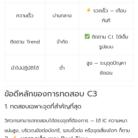
รวดเร็ว — เกือบ
ความเร็ว
ปานกลาง
ทันที
ติดตาม C.I. ได้เต็ม
ติดตาม Trend
จำกัด
รูปแบบ
สูง — ระบุจุดปัญหา
นำไปปฏิบัติได้
ต่ำ
ชัดเจน
ข้อดีหลักของการทดสอบ C3
1. ทดสอบเฉพาะจุดที่สำคัญที่สุด
วิศวกรสามารถทดสอบได้ตรงจุดที่ต้องการ — ใต้ IC ความหนา
แน่นสูง, บริเวณข้อต่อบัดกรี, รอบขั้วต่อ หรือจุดเสี่ยงใดๆ ก็ตาม