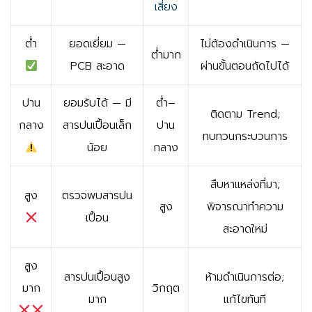
เสี่ยง
ต่ำ
ยอดเยี่ยม —
ไม่ต้องดำเนินการ —
ต่ำมาก
PCB สะอาด
ผ่านขั้นตอนถัดไปได้
ปาน
ยอมรับได้ — มี
ต่ำ–
ติดตาม Trend;
กลาง
สารปนเปื้อนเล็ก
ปาน
ทบทวนกระบวนการ
น้อย
กลาง
สืบหาแหล่งที่มา;
สูง
ตรวจพบสารปน
สูง
พิจารณาทำความ
เปื้อน
สะอาดใหม่
สูง
สารปนเปื้อนสูง
ห้ามดำเนินการต่อ;
มาก
วิกฤต
มาก
แก้ไขทันที