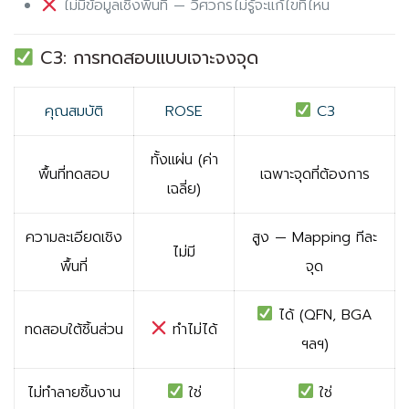
ไม่มีข้อมูลเชิงพื้นที่ — วิศวกรไม่รู้จะแก้ไขที่ไหน
C3: การทดสอบแบบเจาะจงจุด
คุณสมบัติ
ROSE
C3
ทั้งแผ่น (ค่า
พื้นที่ทดสอบ
เฉพาะจุดที่ต้องการ
เฉลี่ย)
ความละเอียดเชิง
สูง — Mapping ทีละ
ไม่มี
พื้นที่
จุด
ได้ (QFN, BGA
ทดสอบใต้ชิ้นส่วน
ทำไม่ได้
ฯลฯ)
ไม่ทำลายชิ้นงาน
ใช่
ใช่