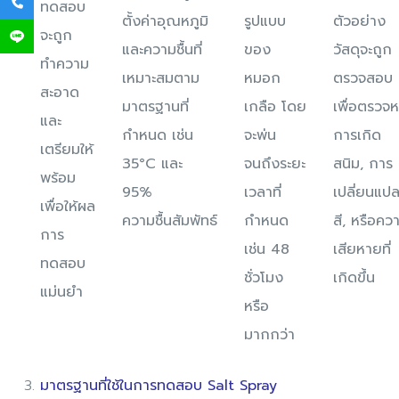
ทดสอบ
ตั้งค่าอุณหภูมิ
รูปแบบ
ตัวอย่าง
จะถูก
และความชื้นที่
ของ
วัสดุจะถูก
ทำความ
เหมาะสมตาม
หมอก
ตรวจสอบ
สะอาด
มาตรฐานที่
เกลือ โดย
เพื่อตรวจ
และ
กำหนด เช่น
จะพ่น
การเกิด
เตรียมให้
35°C และ
จนถึงระยะ
สนิม, การ
พร้อม
95%
เวลาที่
เปลี่ยนแป
เพื่อให้ผล
ความชื้นสัมพัทธ์
กำหนด
สี, หรือคว
การ
เช่น 48
เสียหายที่
ทดสอบ
ชั่วโมง
เกิดขึ้น
แม่นยำ
หรือ
มากกว่า
มาตรฐานที่ใช้ในการทดสอบ Salt Spray