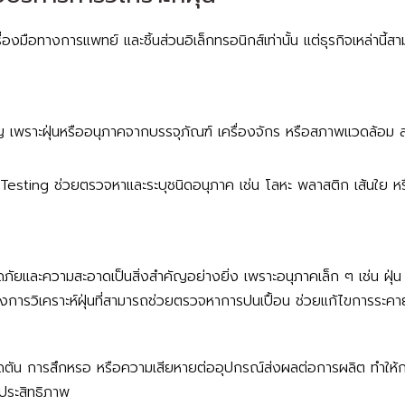
องมือทางการแพทย์ และชิ้นส่วนอิเล็กทรอนิกส์เท่านั้น แต่ธุรกิจเหล่านี้
ัญ เพราะฝุ่นหรืออนุภาคจากบรรจุภัณฑ์ เครื่องจักร หรือสภาพแวดล้อ
esting ช่วยตรวจหาและระบุชนิดอนุภาค เช่น โลหะ พลาสติก เส้นใย หรือสิ่ง
ยและความสะอาดเป็นสิ่งสำคัญอย่างยิ่ง เพราะอนุภาคเล็ก ๆ เช่น ฝุ่น
งการวิเคราะห์ฝุ่นที่สามารถช่วยตรวจหาการปนเปื้อน ช่วยแก้ไขการระคายเ
ดตัน การสึกหรอ หรือความเสียหายต่ออุปกรณ์ส่งผลต่อการผลิต ทำให้ก
ประสิทธิภาพ