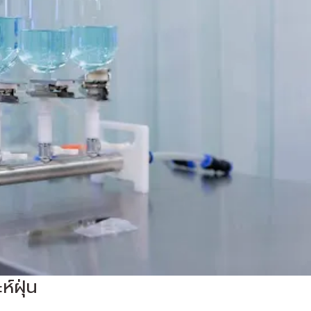
ห์ฝุ่น