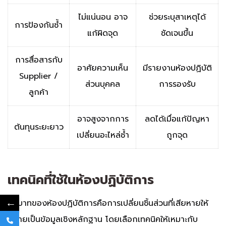
ไม่แน่นอน อาจ
ช่วยระบุสาเหตุได้
การป้องกันซ้ำ
แก้ผิดจุด
ชัดเจนขึ้น
การสื่อสารกับ
อาศัยความเห็น
มีรายงานห้องปฏิบัติ
Supplier /
ส่วนบุคคล
การรองรับ
ลูกค้า
อาจสูงจากการ
ลดได้เมื่อแก้ปัญหา
ต้นทุนระยะยาว
เปลี่ยนอะไหล่ซ้ำ
ถูกจุด
เทคนิคที่ใช้ในห้องปฏิบัติการ
←
บทบาทของห้องปฏิบัติการคือการเปลี่ยนชิ้นส่วนที่เสียหายให้
กลายเป็นข้อมูลเชิงหลักฐาน โดยเลือกเทคนิคให้เหมาะกับ