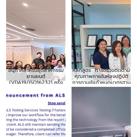
ประชุมสัมมนา การทดสอบ
กิจกรรมฝึกอบรม
อนุภาคสำหรับอุตสาหกรรม
หลักสูตร “การตรวจติดตาม
ยานยนต์
คุณภาพภายในห้องปฏิบัติ
(VDA19/ISO16232) ครั้ง
การตามข้อกำหนดมาตรฐาน
ที่3/2568
ISO/IEC 17025:2017”